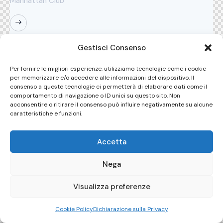
Manhattan Club
Gestisci Consenso
15:00 - 17:00
pm
Per fornire le migliori esperienze, utilizziamo tecnologie come i cookie
per memorizzare e/o accedere alle informazioni del dispositivo. Il
The Lecture ''Earnings Increase''
consenso a queste tecnologie ci permetterà di elaborare dati come il
comportamento di navigazione o ID unici su questo sito. Non
Dylan Byrne
acconsentire o ritirare il consenso può influire negativamente su alcune
Business Owner
caratteristiche e funzioni.
New York
Manhattan Club
Accetta
Nega
Visualizza preferenze
Cookie Policy
Dichiarazione sulla Privacy