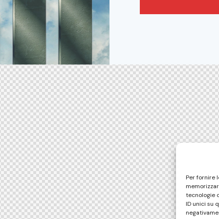
Per fornire 
memorizzare
tecnologie 
ID unici su 
negativamen