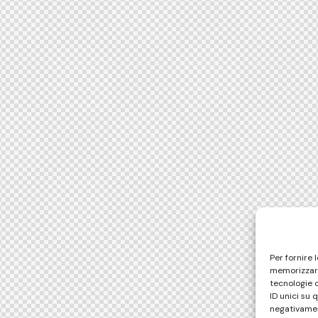
Per fornire 
memorizzare
tecnologie 
ID unici su 
negativamen