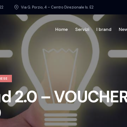
22
Via G. Porzio, 4 – Centro Direzionale Is. E2
Home
Servizi
I brand
Ne
Home
Chi sia
RESE
Sud 2.0 – VOUCHER
0