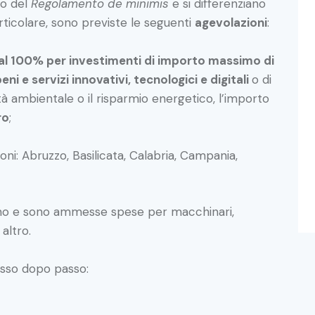
to del
Regolamento de minimis
e si differenziano
articolare, sono previste le seguenti
agevolazioni
:
 al 100% per investimenti di importo massimo di
eni e servizi innovativi, tecnologici e digitali
o di
ità ambientale o il risparmio energetico, l’importo
ro
;
gioni: Abruzzo, Basilicata, Calabria, Campania,
imo e sono ammesse spese per macchinari,
altro.
sso dopo passo: