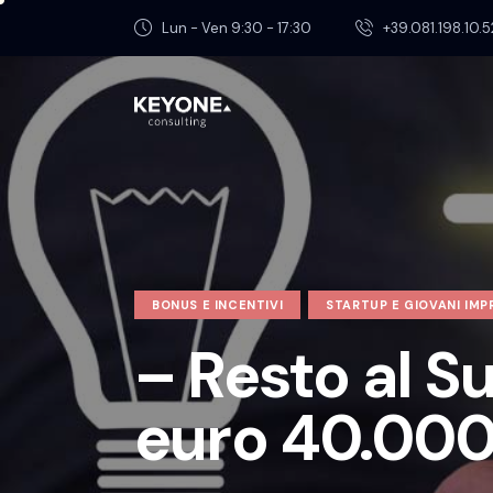
Lun - Ven 9:30 - 17:30
+39.081.198.10.5
BONUS E INCENTIVI
STARTUP E GIOVANI IMP
– Resto al 
euro 40.00