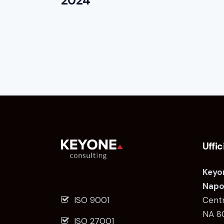
2024
Uffic
Keyon
Napol
ISO 9001
Centr
NA 8
ISO 27001