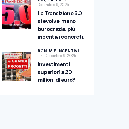
PMI,
GREEN
Dicembre 9, 2025
La Transizione 5.0
si evolve: meno
burocrazia, più
incentivi concreti.
BONUS E INCENTIVI
Dicembre 9, 2025
Investimenti
superiori a 20
milioni di euro?