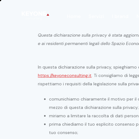
Home
Servizi
I brand
Questa dichiarazione sulla privacy è stata aggiornat
Home
Servizi
I brand
News
e ai residenti permanenti legali dello Spazio Econ
In questa dichiarazione sulla privacy, spieghiam
https://keyoneconsulting.it
. Ti consigliamo di leg
rispettiamo i requisiti della legislazione sulla privac
comunichiamo chiaramente il motivo per il 
mezzo di questa dichiarazione sulla privacy;
miriamo a limitare la raccolta di dati personal
prima chiediamo il tuo esplicito consenso per
tuo consenso;