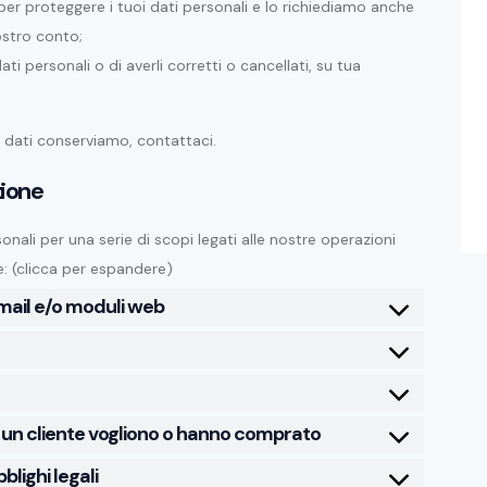
er proteggere i tuoi dati personali e lo richiediamo anche
ostro conto;
ati personali o di averli corretti o cancellati, su tua
dati conserviamo, contattaci.
zione
nali per una serie di scopi legati alle nostre operazioni
 (clicca per espandere)
email e/o moduli web
e un cliente vogliono o hanno comprato
blighi legali