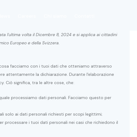
News
Careers
Chi siamo
Contatti
a l'ultima volta il Dicembre 8, 2024 e si applica ai cittadini
Careers
Chi siamo
Contatti
omico Europeo e della Svizzera.
o cosa facciamo con i tuoi dati che otteniamo attraverso
gere attentamente la dichiarazione. Durante l'elaborazione
y. Ciò significa, tra le altre cose, che:
quale processiamo dati personali. Facciamo questo per
i solo ai dati personali richiesti per scopi legittimi;
 processare i tuoi dati personali nei casi che richiedono il