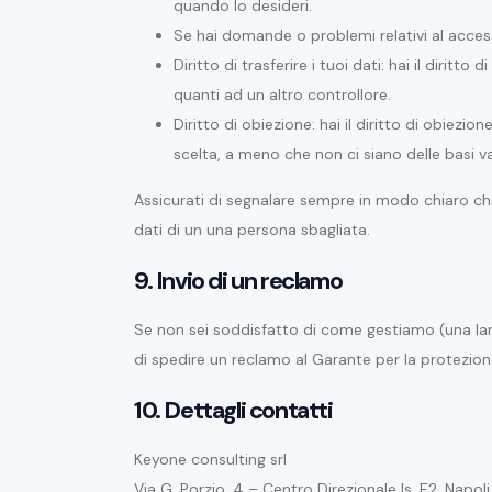
quando lo desideri.
Se hai domande o problemi relativi al accessi
Diritto di trasferire i tuoi dati: hai il diritto d
quanti ad un altro controllore.
Diritto di obiezione: hai il diritto di obiezi
scelta, a meno che non ci siano delle basi va
Assicurati di segnalare sempre in modo chiaro chi 
dati di un una persona sbagliata.
9. Invio di un reclamo
Se non sei soddisfatto di come gestiamo (una lamen
di spedire un reclamo al Garante per la protezione
10. Dettagli contatti
Keyone consulting srl
Via G. Porzio, 4 – Centro Direzionale Is. E2, Napol