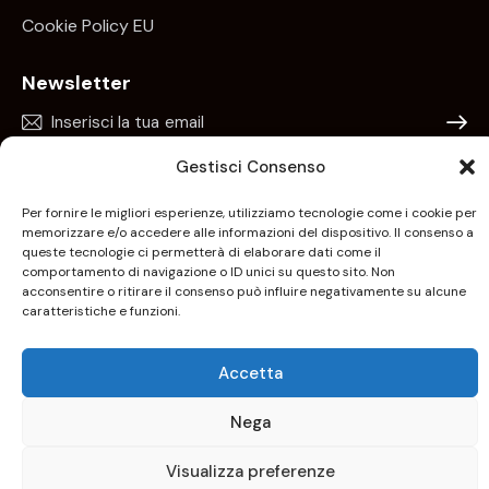
Cookie Policy EU
Newsletter
Iscrivim
Gestisci Consenso
Acconsento all’uso dei miei dati personali per essere
aggiornato sui nuovi arrivi, sui prodotti in esclusiva e per
Per fornire le migliori esperienze, utilizziamo tecnologie come i cookie per
essere contattato nell’ambito delle iniziative di marketing
memorizzare e/o accedere alle informazioni del dispositivo. Il consenso a
profilato correlate ai servizi offerti da Keyoneconsulting.it.
queste tecnologie ci permetterà di elaborare dati come il
Per maggiori informazioni consulta la
Privacy Policy
.
comportamento di navigazione o ID unici su questo sito. Non
acconsentire o ritirare il consenso può influire negativamente su alcune
caratteristiche e funzioni.
Copyright © 2026. Keyone Consulting S.r.l. – P.iva
Accetta
05967051219 – Tutti i diritti sono riservati | Mkt e
comunicazione
Delfiadv.it
Nega
Visualizza preferenze