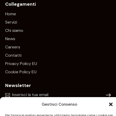
Collegamenti
Home
Servizi
Chi siamo
News
Careers
Contatti
Privacy Policy EU
Cookie Policy EU
Newsletter
Iscrivim
Gestisci Consenso
Acconsento all’uso dei miei dati personali per essere
aggiornato sui nuovi arrivi, sui prodotti in esclusiva e per
Per fornire le migliori esperienze, utilizziamo tecnologie come i cookie per