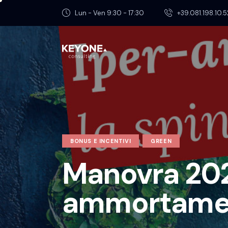
Lun - Ven 9:30 - 17:30
+39.081.198.10.5
BONUS E INCENTIVI
GREEN
Manovra 2026
ammortament