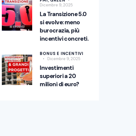
PMI,
GREEN
Dicembre 9, 2025
La Transizione 5.0
si evolve: meno
burocrazia, più
incentivi concreti.
BONUS E INCENTIVI
Dicembre 9, 2025
Investimenti
superiori a 20
milioni di euro?