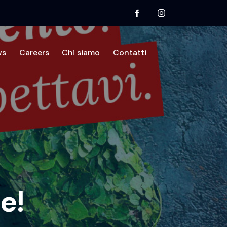
ws
Careers
Chi siamo
Contatti
mo
Divisioni
Testimonianze
News
Contatti
e!