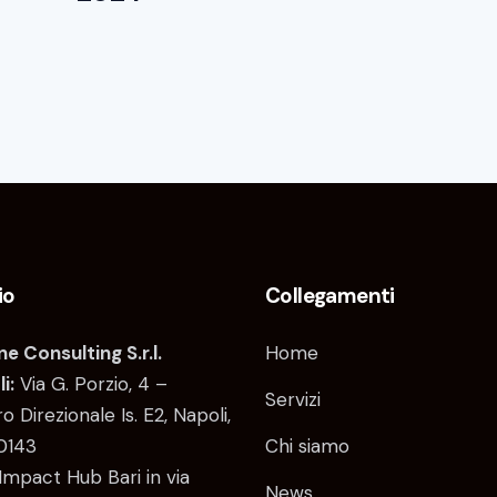
io
Collegamenti
e Consulting S.r.l.
Home
i:
Via G. Porzio, 4 –
Servizi
o Direzionale Is. E2, Napoli,
0143
Chi siamo
Impact Hub Bari in via
News