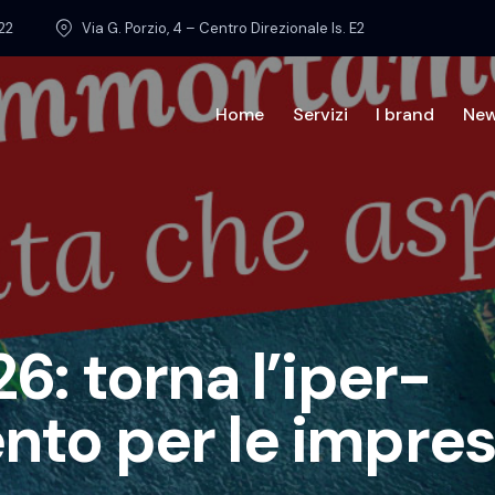
22
Via G. Porzio, 4 – Centro Direzionale Is. E2
Home
Servizi
I brand
Ne
Home
Chi sia
: torna l’iper-
o per le impres