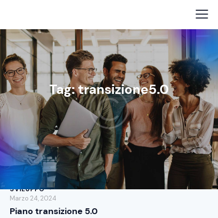
Tag: transizione5.0
BONUS E INCENTIVI
,
DIGITALIZZAZIONE PMI
,
RICERCA E
SVILUPPO
Marzo 24, 2024
Piano transizione 5.0