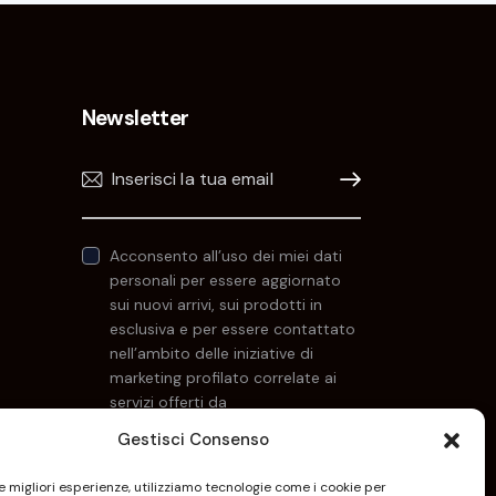
e
Newsletter
Iscrivimi!
Acconsento all’uso dei miei dati
personali per essere aggiornato
sui nuovi arrivi, sui prodotti in
esclusiva e per essere contattato
nell’ambito delle iniziative di
marketing profilato correlate ai
servizi offerti da
Keyoneconsulting.it. Per maggiori
Gestisci Consenso
informazioni consulta la
Privacy Policy
.
le migliori esperienze, utilizziamo tecnologie come i cookie per