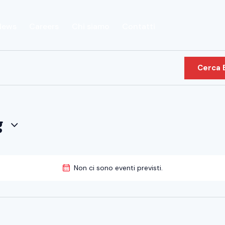
News
Careers
Chi siamo
Contatti
Cerca 
Careers
Chi siamo
Contatti
g
Non ci sono eventi previsti.