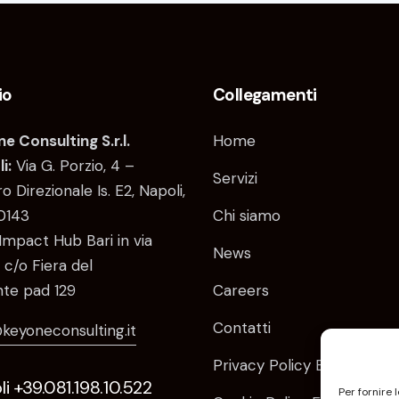
io
Collegamenti
e Consulting S.r.l.
Home
i:
Via G. Porzio, 4 –
Servizi
o Direzionale Is. E2, Napoli,
0143
Chi siamo
Impact Hub Bari in via
News
 c/o Fiera del
te pad 129
Careers
Contatti
keyoneconsulting.it
Privacy Policy EU
i +39.081.198.10.522
Per fornire 