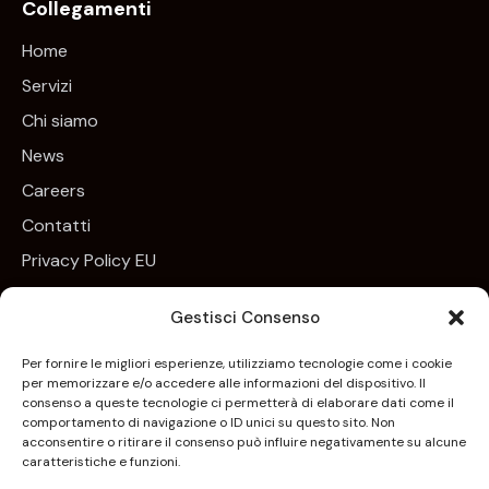
Collegamenti
Home
Servizi
Chi siamo
News
Careers
Contatti
Privacy Policy EU
Cookie Policy EU
Gestisci Consenso
Newsletter
Per fornire le migliori esperienze, utilizziamo tecnologie come i cookie
per memorizzare e/o accedere alle informazioni del dispositivo. Il
Iscrivim
consenso a queste tecnologie ci permetterà di elaborare dati come il
comportamento di navigazione o ID unici su questo sito. Non
Acconsento all’uso dei miei dati personali per essere
acconsentire o ritirare il consenso può influire negativamente su alcune
caratteristiche e funzioni.
aggiornato sui nuovi arrivi, sui prodotti in esclusiva e per
essere contattato nell’ambito delle iniziative di marketing